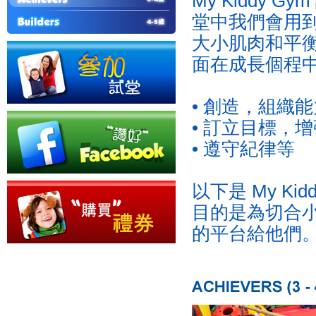
My Kiddy 
堂中我們會用
大小肌肉和平
面在成長個程
• 創造，組織能
• 訂立目標，
• 遵守紀律等
以下是 My K
目的是為切合
的平台給他們